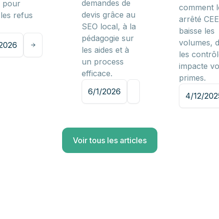
demandes de
r pour
comment l
devis grâce au
 les refus
arrêté CEE
SEO local, à la
baisse les
pédagogie sur
volumes, d
/2026
les aides et à
les contrôl
un process
impacte v
efficace.
primes.
6/1/2026
4/12/202
Voir tous les articles