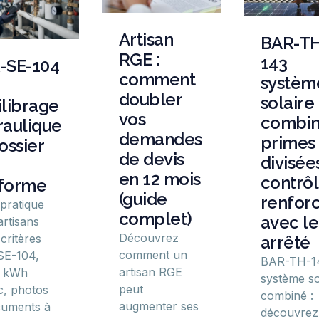
Artisan
BAR-TH
RGE :
143
-SE-104
comment
systèm
doubler
solaire
ilibrage
vos
combin
raulique
demandes
primes
ossier
de devis
divisées
en 12 mois
contrô
forme
(guide
renfor
 pratique
complet)
avec le
artisans
Découvrez
critères
arrêté
comment un
SE-104,
BAR-TH-1
artisan RGE
l kWh
système so
peut
, photos
combiné :
augmenter ses
cuments à
découvrez