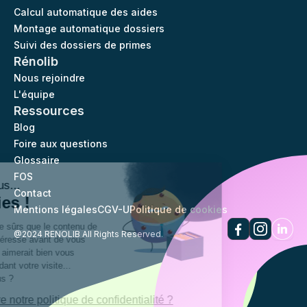
Calcul automatique des aides
Montage automatique dossiers
Suivi des dossiers de primes
Rénolib
Nous rejoindre
L'équipe
Ressources
Blog
Foire aux questions
Glossaire
FOS
Salut c'est nous...
Contact
les Cookies !
Mentions légales
CGV-U
Politique de cookies
On a attendu d'être sûrs que le contenu de
@2024 RENOLIB All Rights Reserved.
notre site vous intéresse avant de vous
déranger, mais on aimerait bien vous
accompagner pendant votre visite...
C'est OK pour vous ?
Voulez-vous lire notre politique de confidentialité ?