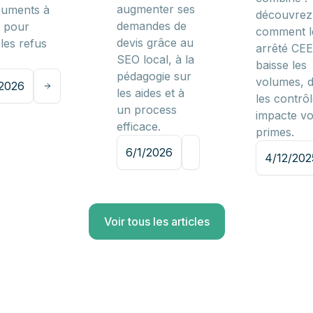
augmenter ses
cuments à
découvrez
demandes de
r pour
comment l
devis grâce au
 les refus
arrêté CEE
SEO local, à la
baisse les
pédagogie sur
volumes, d
/2026
les aides et à
les contrôl
un process
impacte v
efficace.
primes.
6/1/2026
4/12/202
Voir tous les articles