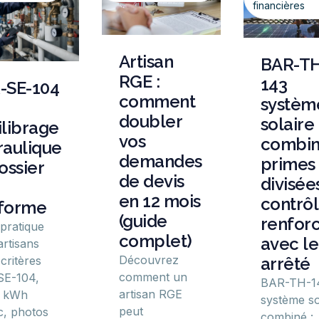
financières
Artisan
BAR-TH
RGE :
143
-SE-104
comment
systèm
doubler
solaire
ilibrage
vos
combin
raulique
demandes
primes
ossier
de devis
divisées
en 12 mois
contrô
forme
(guide
renfor
 pratique
complet)
avec le
artisans
Découvrez
critères
arrêté
comment un
SE-104,
BAR-TH-1
artisan RGE
l kWh
système so
peut
, photos
combiné :