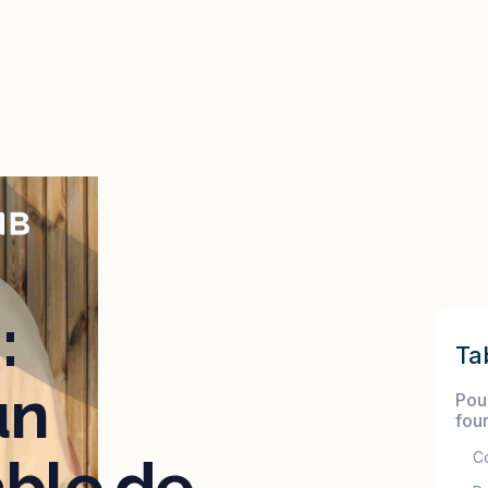
:
Ta
un
Pou
fou
C
able de