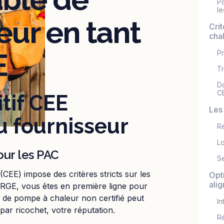
Po
le
ur en tant
Cri
cha
E
Pr
Tr
D
C
tif CEE
Les
u fournisseur
R
Lo
ur les PAC
Se
 (CEE) impose des critères stricts sur les
Opti
ali
n RGE, vous êtes en première ligne pour
r de pompe à chaleur non certifié peut
In
par ricochet, votre réputation.
Ré