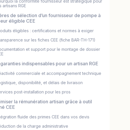
urquoi la conformité fournisseur est stratégique pour
s artisans RGE
tères de sélection d’un fournisseur de pompe à
leur éligible CEE
oduits éligibles : certifications et normes à exiger
ansparence sur les fiches CEE (fiche BAR-TH-171)
ocumentation et support pour le montage de dossier
EE
 garanties indispensables pour un artisan RGE
éactivité commerciale et accompagnement technique
gistique, disponibilité, et délais de livraison
rvices post-installation pour les pros
miser la rémunération artisan grâce à outil
gné CEE
tégration fluide des primes CEE dans vos devis
duction de la charge administrative