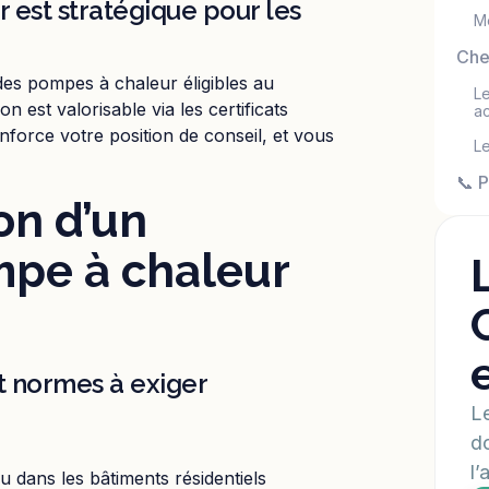
 est stratégique pour les
Me
Che
 des pompes à chaleur éligibles au
Le
on est valorisable via les certificats
a
nforce votre position de conseil, et vous
Le
📞 P
on d’un
mpe à chaleur
 et normes à exiger
Le
do
l’
u dans les bâtiments résidentiels