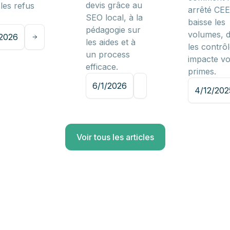
devis grâce au
 les refus
arrêté CEE
SEO local, à la
baisse les
pédagogie sur
volumes, d
/2026
les aides et à
les contrôl
un process
impacte v
efficace.
primes.
6/1/2026
4/12/202
Voir tous les articles