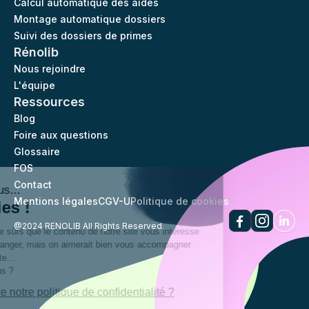
Calcul automatique des aides
Montage automatique dossiers
Suivi des dossiers de primes
Rénolib
Nous rejoindre
L'équipe
Ressources
Blog
Foire aux questions
Glossaire
FOS
Salut c'est nous...
Contact
les Cookies !
Mentions légales
CGV-U
Politique de cookies
On a attendu d'être sûrs que le contenu de
@2024 RENOLIB All Rights Reserved.
notre site vous intéresse avant de vous
déranger, mais on aimerait bien vous
accompagner pendant votre visite...
C'est OK pour vous ?
Voulez-vous lire notre politique de confidentialité ?