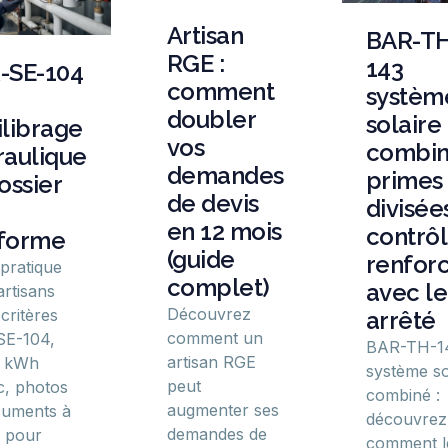
Artisan
BAR-TH
RGE :
143
-SE-104
comment
systèm
doubler
solaire
ilibrage
vos
combin
raulique
demandes
primes
ossier
de devis
divisées
en 12 mois
contrô
forme
(guide
renfor
 pratique
complet)
avec le
artisans
Découvrez
critères
arrêté
comment un
SE-104,
BAR-TH-1
artisan RGE
l kWh
système so
peut
, photos
combiné :
augmenter ses
cuments à
découvrez
demandes de
r pour
comment l