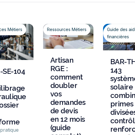
ces Métiers
Ressources Métiers
Guide des ai
financières
Artisan
BAR-TH
RGE :
143
-SE-104
comment
systèm
doubler
solaire
ilibrage
vos
combin
raulique
demandes
primes
ossier
de devis
divisées
en 12 mois
contrô
forme
(guide
renfor
 pratique