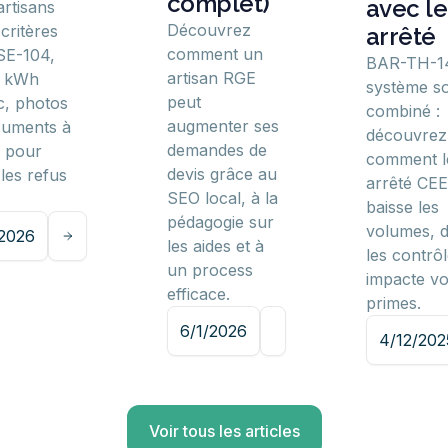
complet)
avec le
artisans
Découvrez
critères
arrêté
comment un
SE-104,
BAR-TH-1
artisan RGE
l kWh
système so
peut
, photos
combiné :
augmenter ses
cuments à
découvrez
demandes de
r pour
comment l
devis grâce au
 les refus
arrêté CEE
SEO local, à la
baisse les
pédagogie sur
volumes, d
/2026
les aides et à
les contrôl
un process
impacte v
efficace.
primes.
6/1/2026
4/12/202
Voir tous les articles