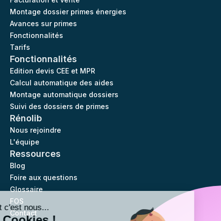
Montage dossier primes énergies
Avances sur primes
Fonctionnalités
Tarifs
Fonctionnalités
Edition devis CEE et MPR
Calcul automatique des aides
Montage automatique dossiers
Suivi des dossiers de primes
Rénolib
Nous rejoindre
L'équipe
Ressources
Blog
Foire aux questions
Glossaire
FOS
Salut c'est nous...
Contact
les Cookies !