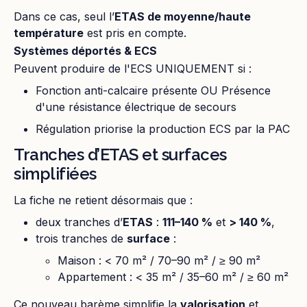
Dans ce cas, seul l’
ETAS de moyenne/haute
température
est pris en compte.
Systèmes déportés & ECS
Peuvent produire de l'ECS UNIQUEMENT si :
Fonction anti-calcaire présente OU Présence
d'une résistance électrique de secours
Régulation priorise la production ECS par la PAC
Tranches d’ETAS et surfaces
simplifiées
La fiche ne retient désormais que :
deux tranches d’
ETAS
:
111–140 %
et
> 140 %
,
trois tranches de
surface
:
Maison : < 70 m² / 70–90 m² / ≥ 90 m²
Appartement : < 35 m² / 35–60 m² / ≥ 60 m²
Ce nouveau barème simplifie la
valorisation
et