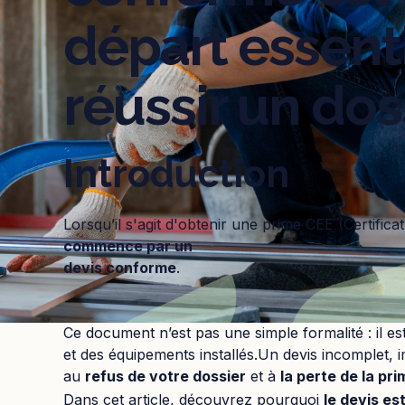
départ essent
réussir un dos
Introduction
Lorsqu’il s'agit d'obtenir une prime CEE (Certific
commence par un
devis conforme
.
Ce document n’est pas une simple formalité : il es
et des équipements installés.Un devis incomplet,
au
refus de votre dossier
et à
la perte de la pri
Dans cet article, découvrez pourquoi
le devis est 