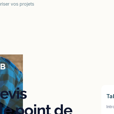
iser vos projets
evis
Ta
le point de
Intr