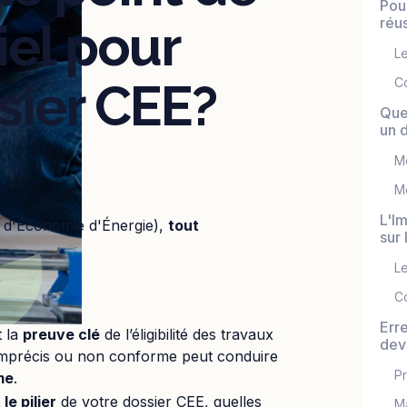
Pour
réus
iel pour
Le
sier CEE?
C
Que
un 
Me
Me
L'I
at d'Économie d'Énergie),
tout
sur 
Le
Co
Erre
t la
preuve clé
de l’éligibilité des travaux
dev
 imprécis ou non conforme peut conduire
Pr
me
.
le pilier
de votre dossier CEE, quelles
Ma