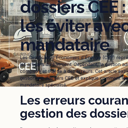
dossiers CEE
les éviter avec
mandataire
Les Certificats d'Économies d'Énergie (CEE) repr
les artisans du bâtiment. Cependant, la gestion ad
complexe et sujette à des erreurs. Cet article exp
gestion des dossiers CEE et explique comment les
mandataire spécialisé.
Les erreurs couran
gestion des dossie