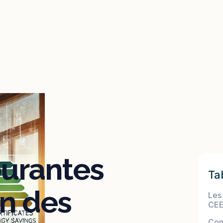
ourantes
Ta
on des
Les
CE
Com