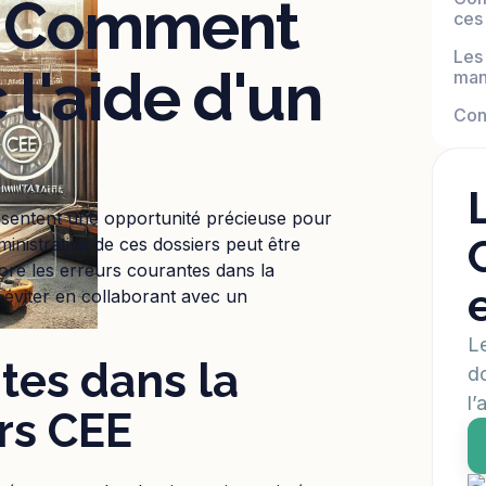
 : Comment
ces
Les
 l'aide d'un
man
Con
ésentent une opportunité précieuse pour
ministrative de ces dossiers peut être
lore les erreurs courantes dans la
 éviter en collaborant avec un
Le
tes dans la
do
l’
rs CEE