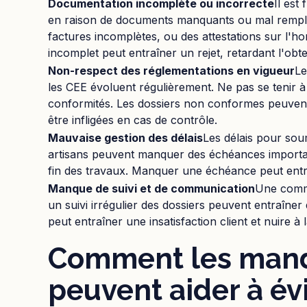
Documentation incomplète ou incorrecte
Il est
en raison de documents manquants ou mal remplis.
factures incomplètes, ou des attestations sur l'
incomplet peut entraîner un rejet, retardant l'obte
Non-respect des réglementations en vigueur
Le
les CEE évoluent régulièrement. Ne pas se tenir à
conformités. Les dossiers non conformes peuvent
être infligées en cas de contrôle.
Mauvaise gestion des délais
Les délais pour soum
artisans peuvent manquer des échéances importa
fin des travaux. Manquer une échéance peut entraîn
Manque de suivi et de communication
Une commu
un suivi irrégulier des dossiers peuvent entraîner
peut entraîner une insatisfaction client et nuire à l
Comment les mand
peuvent aider à évi