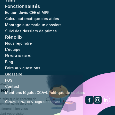
Tarifs
Fonctionnalités
Edition devis CEE et MPR
Calcul automatique des aides
Montage automatique dossiers
Suivi des dossiers de primes
Rénolib
Nous rejoindre
L'équipe
Ressources
Blog
Foire aux questions
Glossaire
FOS
Salut c'est nous...
Contact
les Cookies !
Mentions légales
CGV-U
Politique de cookies
On a attendu d'être sûrs que le contenu de
@2024 RENOLIB All Rights Reserved.
notre site vous intéresse avant de vous
déranger, mais on aimerait bien vous
accompagner pendant votre visite...