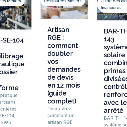
ces Métiers
Ressources Métiers
Guide des ai
financières
Artisan
BAR-TH
RGE :
143
-SE-104
comment
systèm
doubler
solaire
ilibrage
vos
combin
raulique
demandes
primes
ossier
de devis
divisées
en 12 mois
contrô
forme
(guide
renfor
 pratique
complet)
avec le
artisans
Découvrez
critères
arrêté
comment un
SE-104,
BAR-TH-1
artisan RGE
l kWh
système so