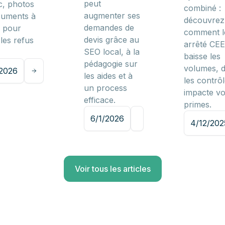
peut
, photos
combiné :
augmenter ses
cuments à
découvrez
demandes de
r pour
comment l
devis grâce au
 les refus
arrêté CEE
SEO local, à la
baisse les
pédagogie sur
volumes, d
/2026
les aides et à
les contrôl
un process
impacte v
efficace.
primes.
6/1/2026
4/12/202
Voir tous les articles