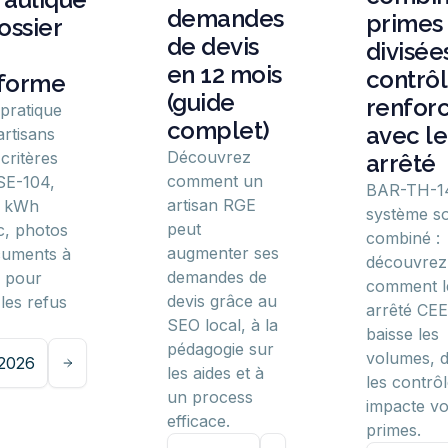
demandes
primes
ossier
de devis
divisées
en 12 mois
contrô
forme
(guide
renfor
 pratique
complet)
avec le
artisans
Découvrez
critères
arrêté
comment un
SE-104,
BAR-TH-1
artisan RGE
l kWh
système so
peut
, photos
combiné :
augmenter ses
cuments à
découvrez
demandes de
r pour
comment l
devis grâce au
 les refus
arrêté CEE
SEO local, à la
baisse les
pédagogie sur
volumes, d
/2026
les aides et à
les contrôl
un process
impacte v
efficace.
primes.