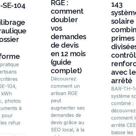
RGE :
143
-SE-104
comment
systèm
doubler
solaire
ilibrage
vos
combin
raulique
demandes
primes
ossier
de devis
divisées
en 12 mois
contrô
forme
(guide
renfor
 pratique
complet)
avec le
artisans
Découvrez
critères
arrêté
comment un
SE-104,
BAR-TH-1
artisan RGE
l kWh
système so
peut
, photos
combiné :
augmenter ses
cuments à
découvrez
demandes de
r pour
comment l
devis grâce au
 les refus
arrêté CEE
SEO local, à la
baisse les