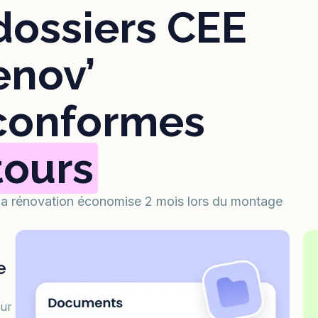
dossiers CEE
enov’
 conformes
tours
 la rénovation économise 2 mois lors du montage
e
our