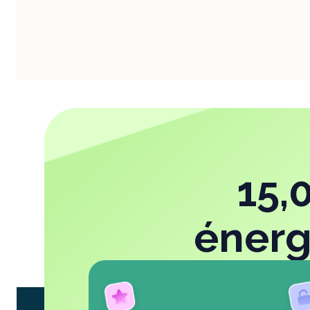
15,
énerg