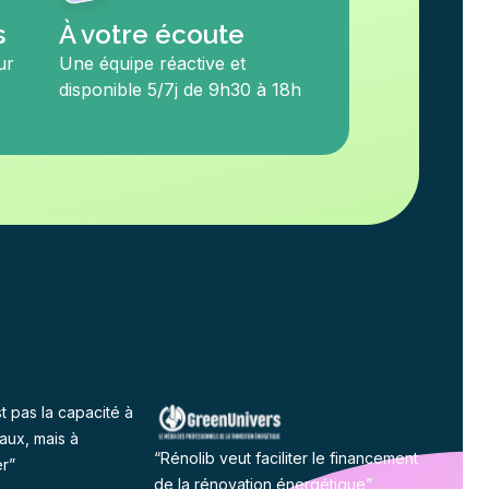
s
À votre écoute
ur
Une équipe réactive et
disponible 5/7j de 9h30 à 18h
st pas la capacité à
vaux, mais à
“Rénolib veut faciliter le financement
r”
de la rénovation énergétique”