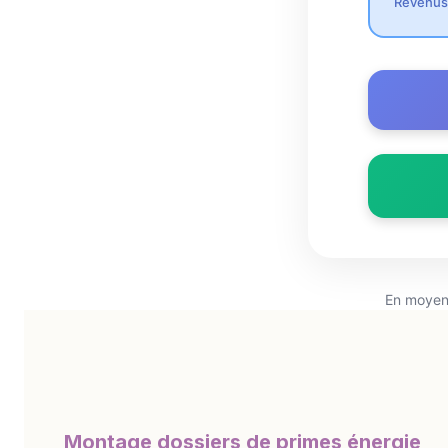
Revenus
En moyenn
Montage dossiers de primes énergie