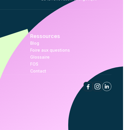
.
Ressources
Blog
Foire aux questions
Glossaire
FOS
Contact