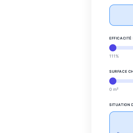
EFFICACITÉ
111%
SURFACE CH
0 m²
SITUATION