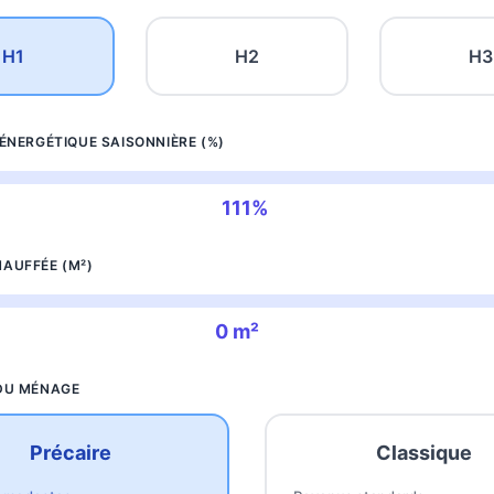
H1
H2
H3
 ÉNERGÉTIQUE SAISONNIÈRE (%)
111%
AUFFÉE (M²)
0 m²
 DU MÉNAGE
Précaire
Classique