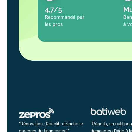
4,7/5
Mu
Recommandé par
Bén
les pros
à v
“Rénovation : Rénolib défriche le
“Rénolib, un outil pour
parcours de financement”
demandes d’aide à la