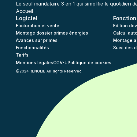
Le seul mandataire 3 en 1 qui simplifie le quotidien 
Accueil
Logiciel
Fonction
Facturation et vente
Edition de
Montage dossier primes énergies
Calcul aut
Avances sur primes
Montage a
Fonctionnalités
Suivi des 
Tarifs
Mentions légales
CGV-U
Politique de cookies
@2024 RENOLIB All Rights Reserved.
Plateforme de Gestion du Consentement : Personnalisez
Axeptio consent