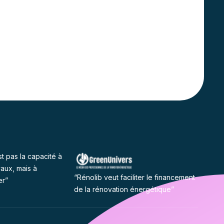
st pas la capacité à
vaux, mais à
“Rénolib veut faciliter le financement
er”
de la rénovation énergétique”