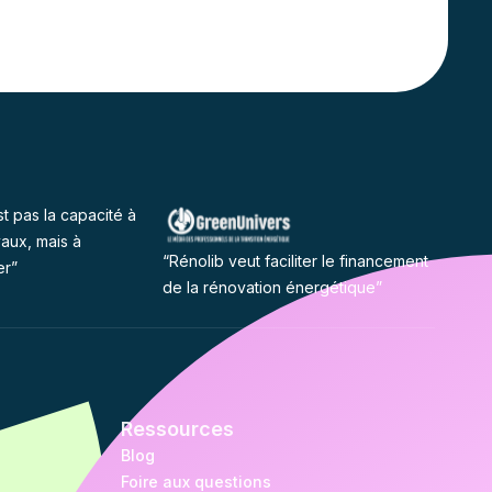
st pas la capacité à
vaux, mais à
“Rénolib veut faciliter le financement
er”
de la rénovation énergétique”
Ressources
Blog
Foire aux questions