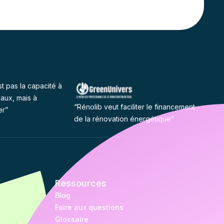
st pas la capacité à
vaux, mais à
“Rénolib veut faciliter le financement
er”
de la rénovation énergétique”
Ressources
Blog
Foire aux questions
Glossaire