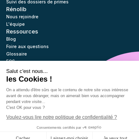
Suivi des dossiers de primes
Rénolib
Nous rejoindre
L'équipe
Ressources
Blog
Foire aux questions
Glossaire
FOS
Contact
Salut c'est nous...
Mentions légales
CGV-U
Politique de cookies
les Cookies !
@2024 RENOLIB All Rights Reserved.
On a attendu d'être sûrs que le contenu de notre site vous intéresse
avant de vous déranger, mais on aimerait bien vous accompagner
pendant votre visite...
C'est OK pour vous ?
Voulez-vous lire notre politique de confidentialité ?
Consentements certifiés par
Cacher
Laissez-moi choisir
Je veux tout.