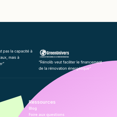
st pas la capacité à
vaux, mais à
“Rénolib veut faciliter le financement
er”
de la rénovation énergétique”
Ressources
Blog
Foire aux questions