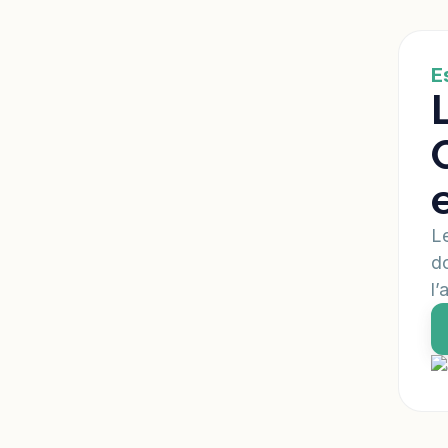
E
Le
do
l’