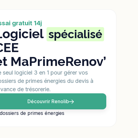
ssai gratuit 14j
Logiciel
spécialisé
CEE
et MaPrimeRenov’
 seul logiciel 3 en 1 pour gérer vos
ssiers de primes énergies du devis à
avance de trésorerie.
Découvrir Renolib