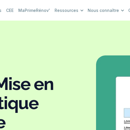
s
CEE
MaPrimeRénov'
Ressources
Nous connaître
Mise en
tique
e