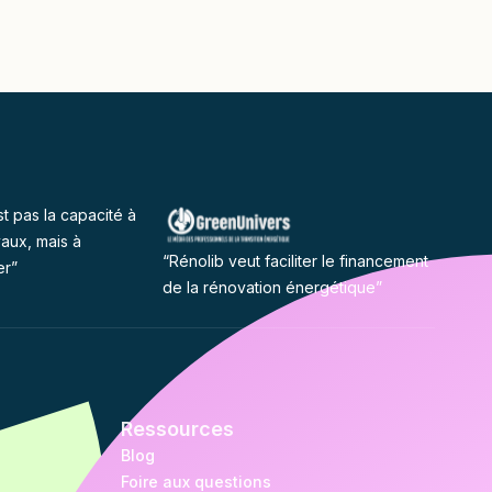
st pas la capacité à
vaux, mais à
“Rénolib veut faciliter le financement
er”
de la rénovation énergétique”
Ressources
Blog
Foire aux questions