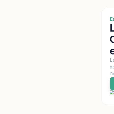
E
Le
do
l’