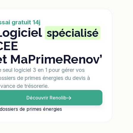
ssai gratuit 14j
Logiciel
spécialisé
CEE
et MaPrimeRenov’
 seul logiciel 3 en 1 pour gérer vos
ssiers de primes énergies du devis à
avance de trésorerie.
Découvrir Renolib