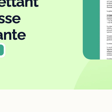
ettant
sse
ante