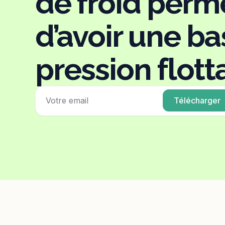
de froid perm
d’avoir une ba
pression flott