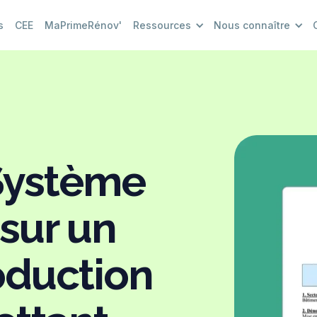
s
CEE
MaPrimeRénov'
Ressources
Nous connaître
 Système
 sur un
oduction