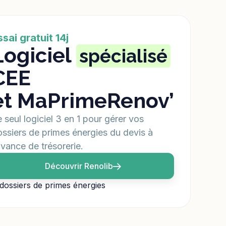
ssai gratuit 14j
Logiciel
spécialisé
CEE
et MaPrimeRenov’
 seul logiciel 3 en 1 pour gérer vos
ssiers de primes énergies du devis à
avance de trésorerie.
Découvrir Renolib