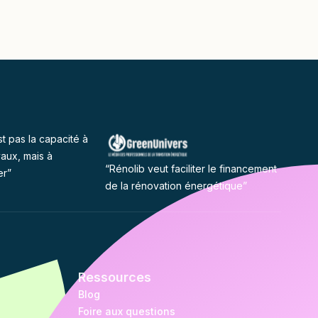
st pas la capacité à
vaux, mais à
“Rénolib veut faciliter le financement
er”
de la rénovation énergétique”
Ressources
Blog
Foire aux questions