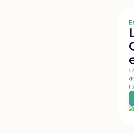
E
Le
do
l’