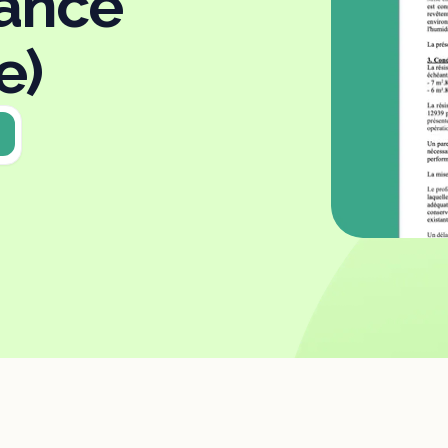
ance
e)