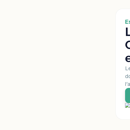
E
Le
do
l’