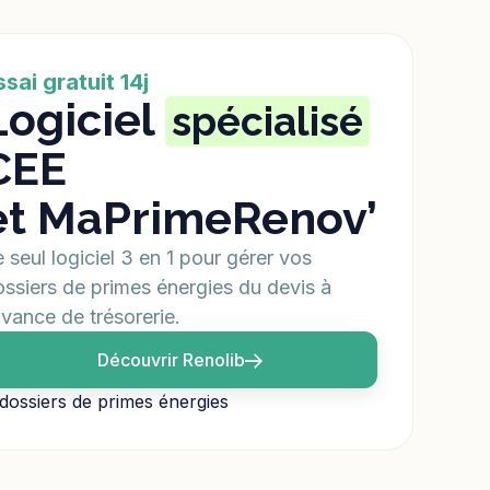
ssai gratuit 14j
Logiciel
spécialisé
CEE
et MaPrimeRenov’
 seul logiciel 3 en 1 pour gérer vos
ssiers de primes énergies du devis à
avance de trésorerie.
Découvrir Renolib