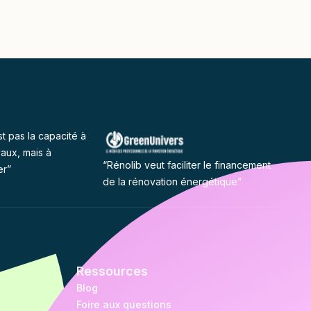
st pas la capacité à
vaux, mais à
“Rénolib veut faciliter le financement
er”
de la rénovation énergétique”
Ressources
Blog
Foire aux questions