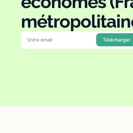
économes (Fr
métropolitain