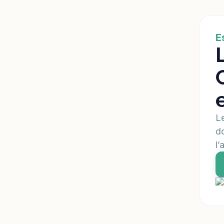
E
Le
do
l’