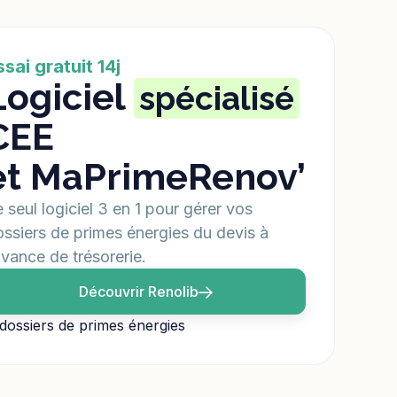
ssai gratuit 14j
Logiciel
spécialisé
CEE
et MaPrimeRenov’
 seul logiciel 3 en 1 pour gérer vos
ssiers de primes énergies du devis à
avance de trésorerie.
Découvrir Renolib