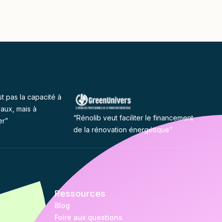
st pas la capacité à
vaux, mais à
“Rénolib veut faciliter le financement
er”
de la rénovation énergétique”
Ressources
Blog
Foire aux questions