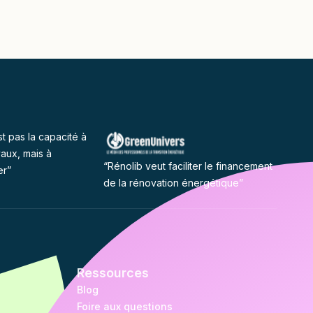
st pas la capacité à
vaux, mais à
“Rénolib veut faciliter le financement
er”
de la rénovation énergétique”
Ressources
Blog
Foire aux questions