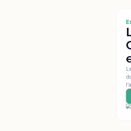
E
Le
do
l’