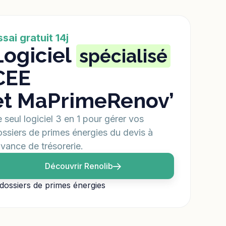
ssai gratuit 14j
Logiciel
spécialisé
CEE
et MaPrimeRenov’
 seul logiciel 3 en 1 pour gérer vos
ssiers de primes énergies du devis à
avance de trésorerie.
Découvrir Renolib