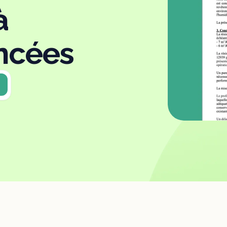
à
ncées