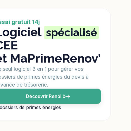
ssai gratuit 14j
Logiciel
spécialisé
CEE
et MaPrimeRenov’
 seul logiciel 3 en 1 pour gérer vos
ssiers de primes énergies du devis à
avance de trésorerie.
Découvrir Renolib