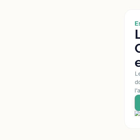
E
Le
do
l’