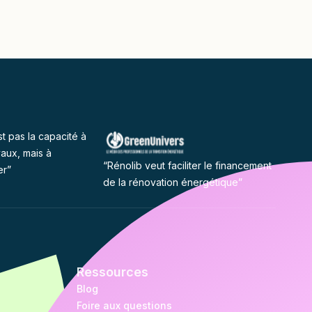
st pas la capacité à
vaux, mais à
“Rénolib veut faciliter le financement
er”
de la rénovation énergétique”
Ressources
Blog
Foire aux questions