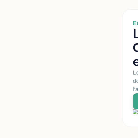
E
Le
do
l’