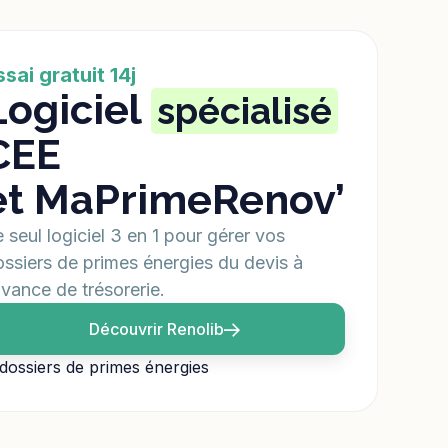
ssai gratuit 14j
Logiciel
spécialisé
CEE
et MaPrimeRenov’
 seul logiciel 3 en 1 pour gérer vos
ssiers de primes énergies du devis à
avance de trésorerie.
Découvrir Renolib