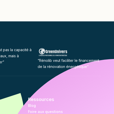
st pas la capacité à
vaux, mais à
“Rénolib veut faciliter le financement
er”
de la rénovation énergétique”
Ressources
Blog
Foire aux questions