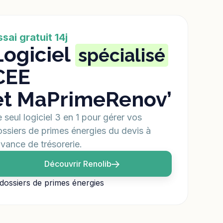
ssai gratuit 14j
Logiciel
spécialisé
CEE
et MaPrimeRenov’
 seul logiciel 3 en 1 pour gérer vos
ssiers de primes énergies du devis à
avance de trésorerie.
Découvrir Renolib