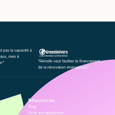
st pas la capacité à
vaux, mais à
“Rénolib veut faciliter le financement
er”
de la rénovation énergétique”
Ressources
Blog
Foire aux questions