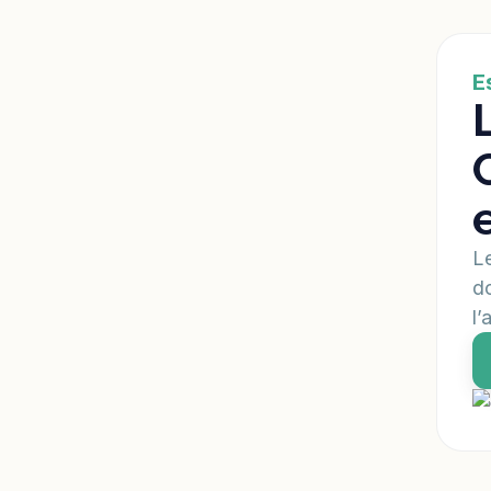
E
Le
do
l’