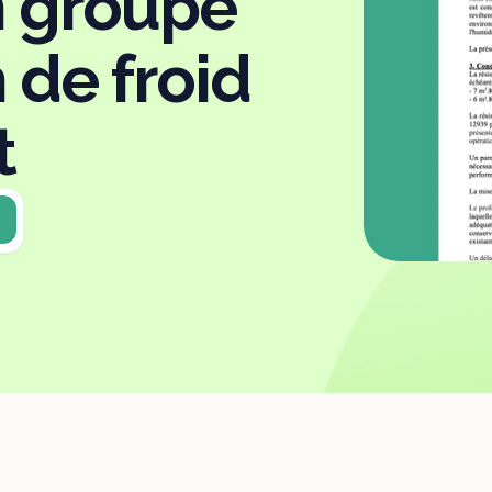
n groupe
 de froid
t