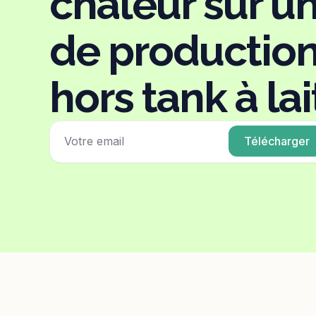
chaleur sur u
de production
hors tank à lai